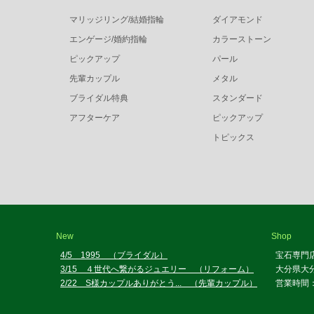
マリッジリング/結婚指輪
ダイアモンド
エンゲージ/婚約指輪
カラーストーン
ピックアップ
パール
先輩カップル
メタル
ブライダル特典
スタンダード
アフターケア
ピックアップ
トピックス
New
Shop
4/5 1995 （ブライダル）
宝石専門
3/15 ４世代へ繋がるジュエリー （リフォーム）
大分県大分
2/22 S様カップルありがとう... （先輩カップル）
営業時間：