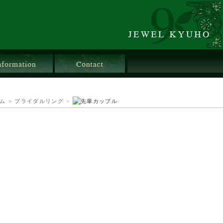
店舗情報
お問合せ
ム
>
ブライダルリング
>