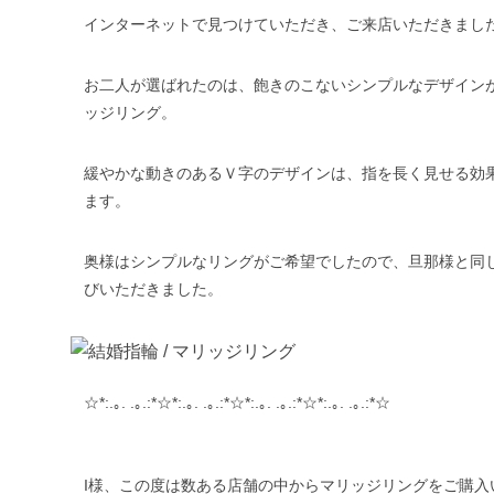
インターネットで見つけていただき、ご来店いただきまし
お二人が選ばれたのは、飽きのこないシンプルなデザインが揃う
ッジリング。
緩やかな動きのあるＶ字のデザインは、指を長く見せる効
ます。
奥様はシンプルなリングがご希望でしたので、旦那様と同
びいただきました。
☆*:.｡. .｡.:*☆*:.｡. .｡.:*☆*:.｡. .｡.:*☆*:.｡. .｡.:*☆
I様、この度は数ある店舗の中からマリッジリングをご購入