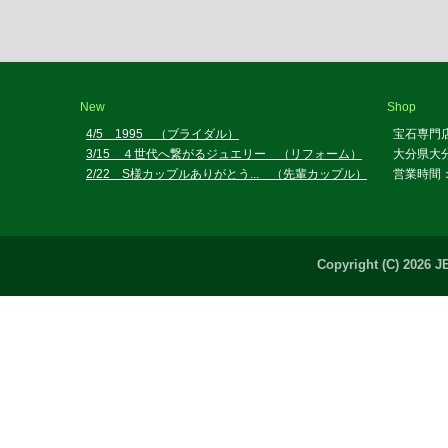
New
Shop
4/5 1995 （ブライダル）
宝石専門
3/15 ４世代へ繋がるジュエリー （リフォーム）
大分県大分
2/22 S様カップルありがとう... （先輩カップル）
営業時間：
Copyright (C) 2026 