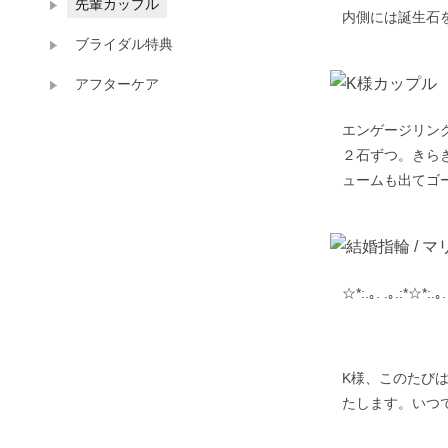
先輩カップル
内側には誕生石
ブライダル特典
アフターケア
エンゲージリン
２石ずつ。きら
ュームも出てゴ
☆*:.｡. .｡.:*☆*:.｡.
K様、このたび
たします。いつ