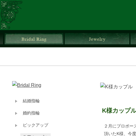
ブライダルリング
ジ
結婚指輪
K様カップ
婚約指輪
ピックアップ
２月にプロポー
頂いたK様、今