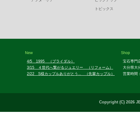
アフターケア
ピックアップ
トピックス
New
Shop
4/5 1995 （ブライダル）
宝石専門
3/15 ４世代へ繋がるジュエリー （リフォーム）
大分県大分
2/22 S様カップルありがとう... （先輩カップル）
営業時間：
Copyright (C) 2026 