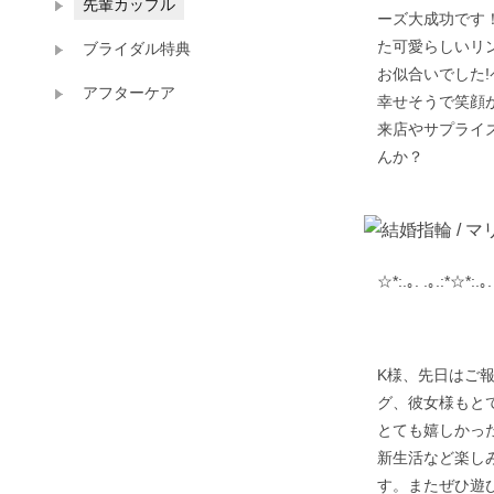
先輩カップル
ーズ大成功です
た可愛らしいリ
ブライダル特典
お似合いでした
アフターケア
幸せそうで笑顔
来店やサプライ
んか？
☆*:.｡. .｡.:*☆*:.｡.
K様、先日はご
グ、彼女様もと
とても嬉しかっ
新生活など楽し
す。またぜひ遊