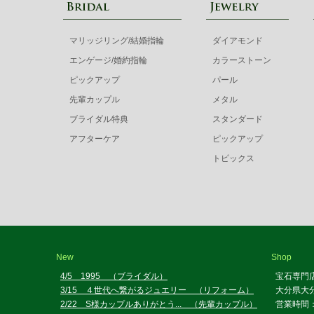
マリッジリング/結婚指輪
ダイアモンド
エンゲージ/婚約指輪
カラーストーン
ピックアップ
パール
先輩カップル
メタル
ブライダル特典
スタンダード
アフターケア
ピックアップ
トピックス
New
Shop
4/5 1995 （ブライダル）
宝石専門
3/15 ４世代へ繋がるジュエリー （リフォーム）
大分県大分
2/22 S様カップルありがとう... （先輩カップル）
営業時間：