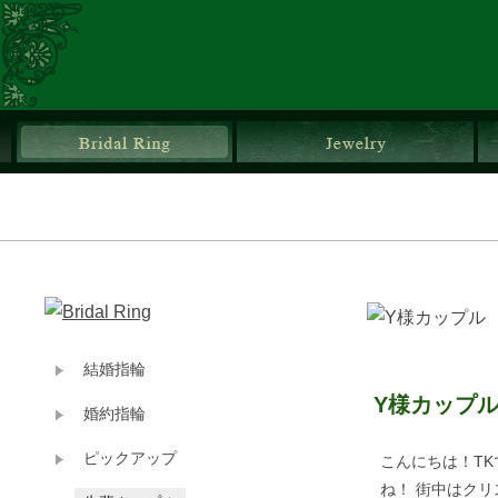
ブライダルリング
ジ
結婚指輪
Y様カップ
婚約指輪
ピックアップ
こんにちは！TK
ね！ 街中はク