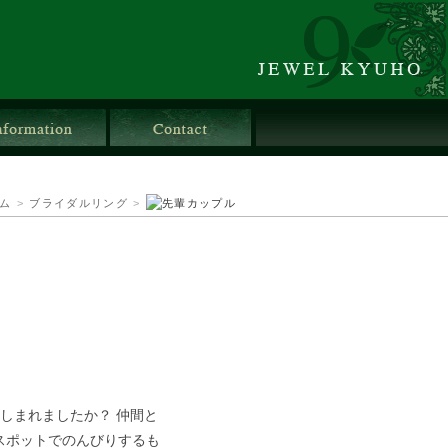
店舗情報
お問合せ
ム
>
ブライダルリング
>
しまれましたか？ 仲間と
スポットでのんびりするも