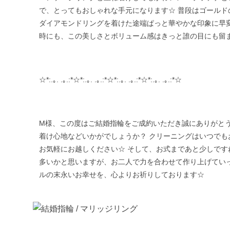
で、とってもおしゃれな手元になります☆ 普段はゴールド
ダイアモンドリングを着けた途端ぱっと華やかな印象に早変
時にも、この美しさとボリューム感はきっと誰の目にも留
☆*:.｡. .｡.:*☆*:.｡. .｡.:*☆*:.｡. .｡.:*☆*:.｡. .｡.:*☆
M様、この度はご結婚指輪をご成約いただき誠にありがとう
着け心地などいかがでしょうか？ クリーニングはいつでも
お気軽にお越しください☆ そして、お式まであと少しです
多いかと思いますが、お二人で力を合わせて作り上げていっ
ルの末永いお幸せを、心よりお祈りしております☆