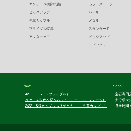
エンゲージ/婚約指輪
カラーストーン
ピックアップ
パール
先輩カップル
メタル
ブライダル特典
スタンダード
アフターケア
ピックアップ
トピックス
New
Shop
4/5 1995 （ブライダル）
宝石専門
3/15 ４世代へ繋がるジュエリー （リフォーム）
大分県大分
2/22 S様カップルありがとう... （先輩カップル）
営業時間：