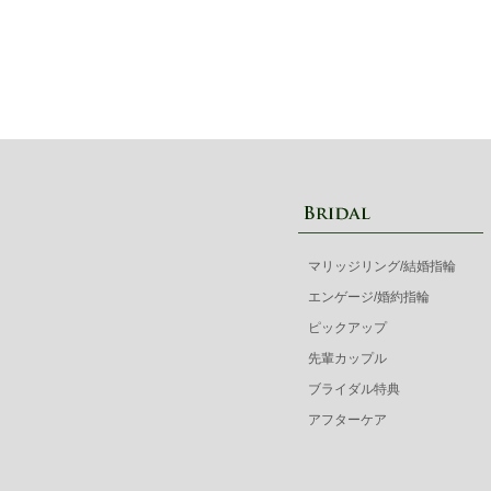
マリッジリング/結婚指輪
エンゲージ/婚約指輪
ピックアップ
先輩カップル
ブライダル特典
アフターケア