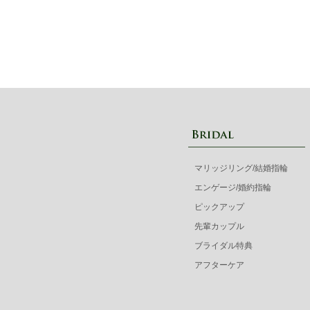
マリッジリング/結婚指輪
エンゲージ/婚約指輪
ピックアップ
先輩カップル
ブライダル特典
アフターケア