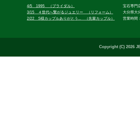
4/5 1995 （ブライダル）
宝石専門
3/15 ４世代へ繋がるジュエリー （リフォーム）
大分県大分
2/22 S様カップルありがとう... （先輩カップル）
営業時間：
Copyright (C) 2026 