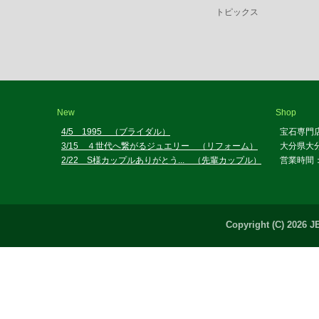
トピックス
New
Shop
4/5 1995 （ブライダル）
宝石専門
3/15 ４世代へ繋がるジュエリー （リフォーム）
大分県大分
2/22 S様カップルありがとう... （先輩カップル）
営業時間：
Copyright (C) 2026 