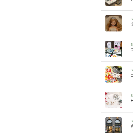
S
S
S
S
H
S