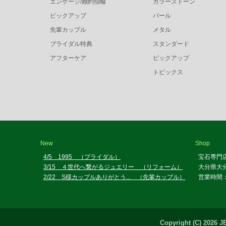
エンゲージ/婚約指輪
カラーストーン
ピックアップ
パール
先輩カップル
メタル
ブライダル特典
スタンダード
アフターケア
ピックアップ
トピックス
New
Shop
4/5 1995 （ブライダル）
宝石専門
3/15 ４世代へ繋がるジュエリー （リフォーム）
大分県大分
2/22 S様カップルありがとう... （先輩カップル）
営業時間：
Copyright (C) 2026 