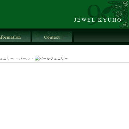
店舗情報
お問合せ
ュエリー
>
パール
>