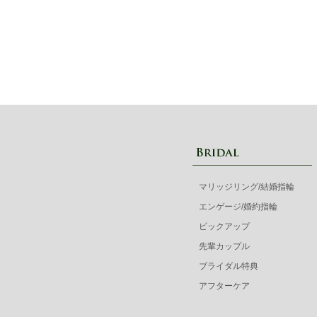
マリッジリング/結婚指輪
エンゲージ/婚約指輪
ピックアップ
先輩カップル
ブライダル特典
アフターケア