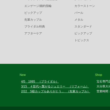
エンゲージ/婚約指輪
カラーストーン
ピックアップ
パール
先輩カップル
メタル
ブライダル特典
スタンダード
アフターケア
ピックアップ
トピックス
New
Shop
4/5 1995 （ブライダル）
宝石専門
3/15 ４世代へ繋がるジュエリー （リフォーム）
大分県大分
2/22 S様カップルありがとう... （先輩カップル）
営業時間：