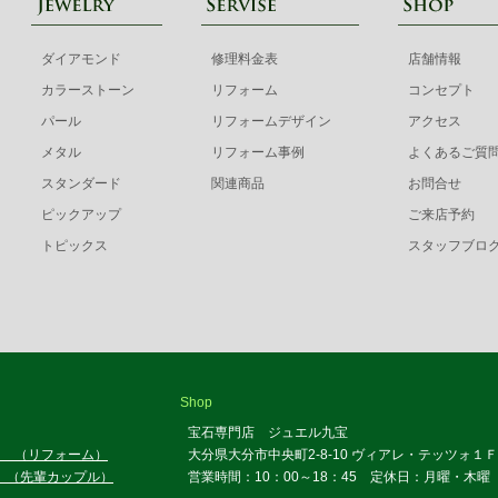
ダイアモンド
修理料金表
店舗情報
カラーストーン
リフォーム
コンセプト
パール
リフォームデザイン
アクセス
メタル
リフォーム事例
よくあるご質
スタンダード
関連商品
お問合せ
ピックアップ
ご来店予約
トピックス
スタッフブロ
Shop
宝石専門店 ジュエル九宝
ー （リフォーム）
大分県大分市中央町2-8-10 ヴィアレ・テッツォ１Ｆ
.. （先輩カップル）
営業時間：10：00～18：45 定休日：月曜・木曜