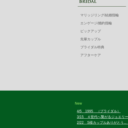
マリッジリング/結婚指輪
エンゲージ/婚約指輪
ピックアップ
先輩カップル
ブライダル特典
アフターケア
New
4/5 1995 （ブライダル）
3/15 ４世代へ繋がるジュエリ
2/22 S様カップルありがとう.