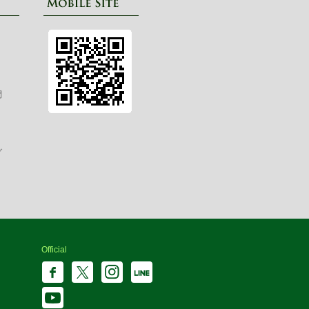
問
グ
Official