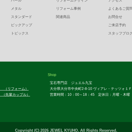
パール
リフォームデザイン
アクセス
メタル
リフォーム事例
よくあるご質
スタンダード
関連商品
お問合せ
ピックアップ
ご来店予約
トピックス
スタッフブロ
Shop
宝石専門店 ジュエル九宝
ー （リフォーム）
大分県大分市中央町2-8-10 ヴィアレ・テッツォ１Ｆ
.. （先輩カップル）
営業時間：10：00～18：45 定休日：月曜・木曜
Copyright (C) 2026 JEWEL KYUHO. All Rights Reserved.