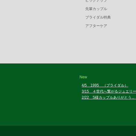
ピックアップ
先輩カップル
ブライダル特典
アフターケア
New
4/5 1995 （ブライダル）
3/15 ４世代へ繋がるジュエリ
2/22 S様カップルありがとう.