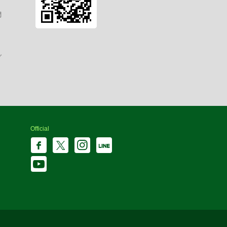
問
グ
Official